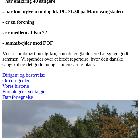
- har omkring 40 sangere
- har korprøve mandag kl. 19 - 21.30
på Marievangskolen
- er en forening
- er medlem af Kor72
- samarbejder med FOF
Vi er et ambitiøst amatørkor, som deler glæden ved at synge godt
sammen. Vi spænder over et bredt repertoire, hvor den danske
sangskat og det gode humør har en særlig plads.
Dirigent og bestyrelse
Om dirigenten
Vores historie
Foreningens vedtægter
Datafortegnelse